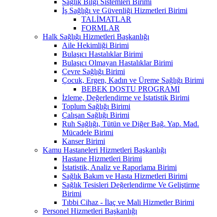
Sağlık Bilgi Sistemleri Birimi
İş Sağlığı ve Güvenliği Hizmetleri Birimi
TALİMATLAR
FORMLAR
Halk Sağlığı Hizmetleri Başkanlığı
Aile Hekimliği Birimi
Bulaşıcı Hastalıklar Birimi
Bulaşıcı Olmayan Hastalıklar Birimi
Çevre Sağlığı Birimi
Çocuk, Ergen, Kadın ve Üreme Sağlığı Birimi
BEBEK DOSTU PROGRAMI
İzleme, Değerlendirme ve İstatistik Birimi
Toplum Sağlığı Birimi
Çalışan Sağlığı Birimi
Ruh Sağlığı, Tütün ve Diğer Bağ. Yap. Mad.
Mücadele Birimi
Kanser Birimi
Kamu Hastaneleri Hizmetleri Başkanlığı
Hastane Hizmetleri Birimi
İstatistik, Analiz ve Raporlama Birimi
Sağlık Bakım ve Hasta Hizmetleri Birimi
Sağlık Tesisleri Değerlendirme Ve Geliştirme
Birimi
Tıbbi Cihaz - İlaç ve Mali Hizmetler Birimi
Personel Hizmetleri Başkanlığı