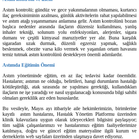
Astım kontrolü; gündüz ve gece yakınmalarının olmaması, kurtarıcı
ilaç gereksiniminin azalması, günlük aktivitelerin rahat yapılabilmesi
ve astım atağı yaşanmaması anlamına gelir. Astım kontrolünü bozan
başlıca nedenler arasında ilaçların düzensiz kullanılması, yanlış
inhaler tekniği, solunum yolu enfeksiyonları, alerjenler, sigara
dumanı ve çeşitli kimyasal maruziyetler yer alır. Buna karşılık
sigaradan uzak durmak, düzenli egzersiz yapmak, sağlıklı
beslenmek, obezite varsa kilo vermek ve yaşanılan ortam havasını
temiz tutmak astım kontrolünü destekleyen önemli adımlardır.
Astımda Eğitimin Önemi
Astım yönetiminde eğitim, en az ilaç tedavisi kadar önemlidir.
Hastaların; astımın ne olduğu, belirtileri, hangi durumların hastalığı
kötüleştirdiği, atak sırasında ne yapılması gerektiği, kullandıkları
ilaçların ne işe yaradığı ve nasıl uygulanacağı konusunda bilgi sahibi
olmaları gereklilik arz eden hususlardır.
Bu vesileyle, Mayıs ayı itibariyle aile hekimlerimizin, birimlerine
kayıtlı astım hastalarını, Hastalık Yönetim Platformu üzerinden
klinik kılavuzlara uygun olarak izleyecekleri bilgisini paylaşıyor;
tüm sağlık çalışanlarımızı ve hastalarımızı eğitim faaliyetlerimize
katılmaya, doğru ve güncel eğitim materyaline ilgili kurum ve
derneklerin web sayfaları üzerinden ulaşmaya davet ediyoruz.