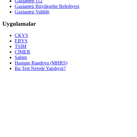
Gaziantep 112
Gaziantep Büyükşehir Belediyesi
Gaziantep Valiliği
Uygulamalar
ÇKYS
EBYS
TSIM
CİMER
Sabim
Hastane Randevu (MHRS)
Bu Test Nerede Yapılıyor?