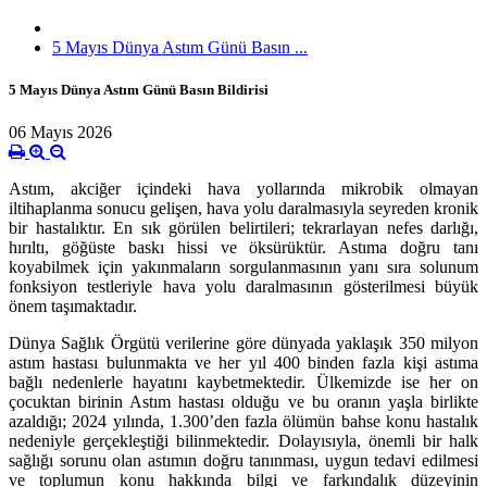
5 Mayıs Dünya Astım Günü Basın ...
5 Mayıs Dünya Astım Günü Basın Bildirisi
06 Mayıs 2026
Astım, akciğer içindeki hava yollarında mikrobik olmayan
iltihaplanma sonucu gelişen, hava yolu daralmasıyla seyreden kronik
bir hastalıktır. En sık görülen belirtileri; tekrarlayan nefes darlığı,
hırıltı, göğüste baskı hissi ve öksürüktür. Astıma doğru tanı
koyabilmek için yakınmaların sorgulanmasının yanı sıra solunum
fonksiyon testleriyle hava yolu daralmasının gösterilmesi büyük
önem taşımaktadır.
Dünya Sağlık Örgütü verilerine göre dünyada yaklaşık 350 milyon
astım hastası bulunmakta ve her yıl 400 binden fazla kişi astıma
bağlı nedenlerle hayatını kaybetmektedir. Ülkemizde ise her on
çocuktan birinin Astım hastası olduğu ve bu oranın yaşla birlikte
azaldığı; 2024 yılında, 1.300’den fazla ölümün bahse konu hastalık
nedeniyle gerçekleştiği bilinmektedir. Dolayısıyla, önemli bir halk
sağlığı sorunu olan astımın doğru tanınması, uygun tedavi edilmesi
ve toplumun konu hakkında bilgi ve farkındalık düzeyinin