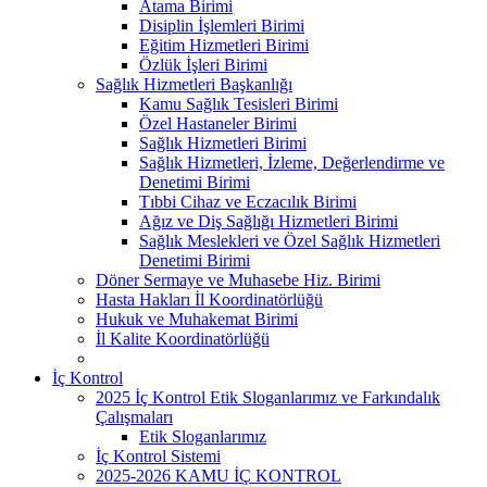
Atama Birimi
Disiplin İşlemleri Birimi
Eğitim Hizmetleri Birimi
Özlük İşleri Birimi
Sağlık Hizmetleri Başkanlığı
Kamu Sağlık Tesisleri Birimi
Özel Hastaneler Birimi
Sağlık Hizmetleri Birimi
Sağlık Hizmetleri, İzleme, Değerlendirme ve
Denetimi Birimi
Tıbbi Cihaz ve Eczacılık Birimi
Ağız ve Diş Sağlığı Hizmetleri Birimi
Sağlık Meslekleri ve Özel Sağlık Hizmetleri
Denetimi Birimi
Döner Sermaye ve Muhasebe Hiz. Birimi
Hasta Hakları İl Koordinatörlüğü
Hukuk ve Muhakemat Birimi
İl Kalite Koordinatörlüğü
İç Kontrol
2025 İç Kontrol Etik Sloganlarımız ve Farkındalık
Çalışmaları
Etik Sloganlarımız
İç Kontrol Sistemi
2025-2026 KAMU İÇ KONTROL