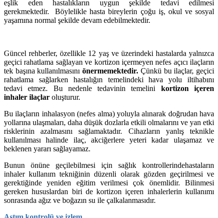
eşlik eden hastalıkların uygun şekilde tedavi edilmesi
gerekmektedir. Böylelikle hasta bireylerin çoğu iş, okul ve sosyal
yaşamına normal şekilde devam edebilmektedir.
Güncel rehberler, özellikle 12 yaş ve üzerindeki hastalarda yalnızca
geçici rahatlama sağlayan ve kortizon içermeyen nefes açıcı ilaçların
tek başına kullanılmasını
önermemektedir.
Çünkü bu ilaçlar, geçici
rahatlama sağlarken hastalığın temelindeki hava yolu iltihabını
tedavi etmez. Bu nedenle tedavinin temelini
kortizon içeren
inhaler ilaçlar
oluşturur.
Bu ilaçların inhalasyon (nefes alma) yoluyla alınarak doğrudan hava
yollarına ulaşmaları, daha düşük dozlarla etkili olmalarını ve yan etki
risklerinin azalmasını sağlamaktadır. Cihazların yanlış teknikle
kullanılması halinde ilaç, akciğerlere yeteri kadar ulaşamaz ve
beklenen yararı sağlayamaz.
Bunun önüne geçilebilmesi için sağlık kontrollerinde
hastaların
inhaler kullanım tekniğinin düzenli olarak gözden geçirilmesi ve
gerektiğinde yeniden eğitim verilmesi çok önemlidir. Bilinmesi
gereken hususlardan biri de kortizon içeren inhalerlerin kullanımı
sonrasında ağız ve boğazın su ile çalkalanmasıdır.
Astım kontrolü ve izlem