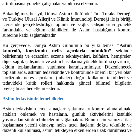
artırılmasına yönelik çalışmalar yapılması elzemdir.
Bakanlığımız, her yıl, Dünya Astım Günü’nde Türk Toraks Derneği
ve Türkiye Ulusal Allerji ve Klinik İmmünoloji Derneği ile iş birliği
içerisinde gerçekleştirdiği toplum ve sağlık çalışanlarına yönelik
farkındalık ve eğitim etkinlikleri ile Astım hastalığının kontrol
sürecine katkı sağlamaktadır.
Bu çerçevede, Dünya Astım Günü’nün bu yılki teması
“Astım
kontrolü, kortizonlu nefes açıcılarla mümkün”
şeklinde
belirlenmiş ve eczacılar, eczane teknisyenleri, kalfaları, hemşireler,
diğer sağlık çalışanları ve astım hastalarına yönelik bir dizi çevrim içi
eğitim toplantılarının yapılması kararlaştırılmıştır. Düzenlenecek
toplantılarda, astımın tedavisinde ve kontrolünde önemli bir yeri olan
kortizonlu nefes açıcıların (inhaler) doğru kullanım teknikleri ve
tedavideki kritik rolleri hakkında güncel bilimsel bilgilerin
paylaşılması hedeflenmektedir.
Astım tedavisinde temel ilkeler
Astım tedavisinin temel amaçları; yakınmaları kontrol altına almak,
atakları önlemek ve hastaların, günlük aktivitelerini kısıtlılık
yaşamadan sürdürebilmelerini sağlamaktır. Bunun için yalnızca ilaç
başlanması yeterli olmayıp nefes açıcı ilaçların doğru teknikle ve
düzenli kullanılması, astımı tetikleyen etkenlerden uzak durulması ve