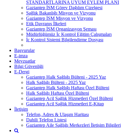
STANDARTLARINA UYUM EYLEM PLANI
Gaziantep İSM Görev Dağılım Çizelgesi
Sağlık Bakanlığı Misyon ve Vizyonu
Gaziantep İSM Misyon ve Vizyonu
Etik Davranış İlkeleri
Gaziantep İSM Organizasyon Şeması
Müdürlüğümüz İç Kontrol Eğitim Çalışmaları
İç Kontrol Sistemi Bilgilendirme Dosyası
Başvurular
E-imza
Mevzuatlar
Bilgi Güvenliği
E-Dergi
Gaziantep Halk Sağlığı Bülteni - 2025 Yaz
Halk Sağlığı Bülteni - 2025 Yaz
Gaziantep Halk Sağlığı Haftası Özel Bülteni
Halk Sağlığı Haftası Özel Bülteni
Gaziantep Acil Sağlık Hizmetleri Özel Bülteni
Gaziantep Acil Sağlık Hizmetleri E-Kitap
İletişim
Telefon, Adres & Ulaşım Haritası
Dahili Telefon Listesi
Gaziantep Aile Sağlığı Merkezleri İletişim Bilgileri