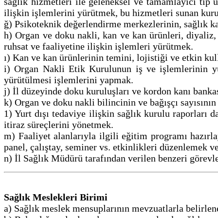
sağlık hizmetleri ile geleneksel ve tamamlayıcı tıp u
ilişkin işlemlerini yürütmek, bu hizmetleri sunan ku
ğ) Psikoteknik değerlendirme merkezlerinin, sağlık ka
h) Organ ve doku nakli, kan ve kan ürünleri, diyaliz,
ruhsat ve faaliyetine ilişkin işlemleri yürütmek.
ı) Kan ve kan ürünlerinin temini, lojistiği ve etkin k
i) Organ Nakli Etik Kurulunun iş ve işlemlerinin y
yürütülmesi işlemlerini yapmak.
j) İl düzeyinde doku kuruluşları ve kordon kanı banka
k) Organ ve doku nakli bilincinin ve bağışçı sayısının
1) Yurt dışı tedaviye ilişkin sağlık kurulu raporları d
itiraz süreçlerini yönetmek.
m) Faaliyet alanlarıyla ilgili eğitim programı hazı
panel, çalıştay, seminer vs. etkinlikleri düzenlemek v
n) İl Sağlık Müdürü tarafından verilen benzeri görevl
Sağlık Meslekleri Birimi
a) Sağlık meslek mensuplarının mevzuatlarla belirlene