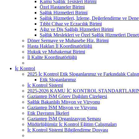
Kamu Sağlık Tesisleri Birimi
Özel Hastaneler Birimi
Sağlık Hizmetleri Birimi
Sağlık Hizmetleri, İzleme, Değerlendirme ve Dene
Tıbbi Cihaz ve Eczacılık Birimi
Ağız ve Diş Sağlığı Hizmetleri Birimi
Sağlık Meslekleri ve Özel Sağlık Hizmetleri Denet
Döner Sermaye ve Muhasebe Hiz. Birimi
Hasta Hakları İl Koordinatörlüğü
Hukuk ve Muhakemat Birimi
İl Kalite Koordinatörlüğü
İç Kontrol
2025 İç Kontrol Etik Sloganlarımız ve Farkındalık Çalışm
Etik Sloganlarımız
İç Kontrol Sistemi
2025-2026 KAMU İÇ KONTROL STANDARTLAR
Gaziantep İSM Görev Dağılım Çizelgesi
Sağlık Bakanlığı Misyon ve Vizyonu
Gaziantep İSM Misyon ve Vizyonu
Etik Davranış İlkeleri
Gaziantep İSM Organizasyon Şeması
Müdürlüğümüz İç Kontrol Eğitim Çalışmaları
İç Kontrol Sistemi Bilgilendirme Dosyası