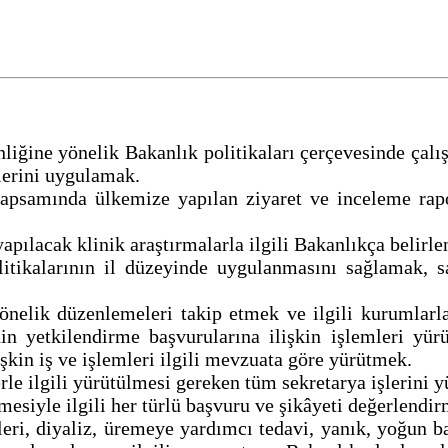
enliğine yönelik Bakanlık politikaları çerçevesinde çal
elerini uygulamak.
 kapsamında ülkemize yapılan ziyaret ve inceleme ra
 yapılacak klinik araştırmalarla ilgili Bakanlıkça belir
itikalarının il düzeyinde uygulanmasını sağlamak, sağ
yönelik düzenlemeleri takip etmek ve ilgili kurumlarl
in yetkilendirme başvurularına ilişkin işlemleri yür
işkin iş ve işlemleri ilgili mevzuata göre yürütmek.
rle ilgili yürütülmesi gereken tüm sekretarya işlerini
lmesiyle ilgili her türlü başvuru ve şikâyeti değerlend
eri, diyaliz, üremeye yardımcı tedavi, yanık, yoğun ba