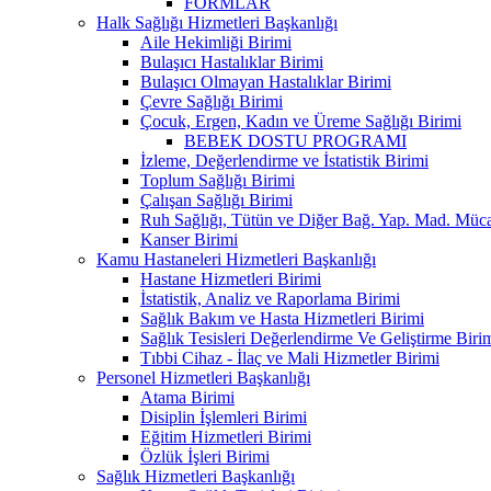
FORMLAR
Halk Sağlığı Hizmetleri Başkanlığı
Aile Hekimliği Birimi
Bulaşıcı Hastalıklar Birimi
Bulaşıcı Olmayan Hastalıklar Birimi
Çevre Sağlığı Birimi
Çocuk, Ergen, Kadın ve Üreme Sağlığı Birimi
BEBEK DOSTU PROGRAMI
İzleme, Değerlendirme ve İstatistik Birimi
Toplum Sağlığı Birimi
Çalışan Sağlığı Birimi
Ruh Sağlığı, Tütün ve Diğer Bağ. Yap. Mad. Müca
Kanser Birimi
Kamu Hastaneleri Hizmetleri Başkanlığı
Hastane Hizmetleri Birimi
İstatistik, Analiz ve Raporlama Birimi
Sağlık Bakım ve Hasta Hizmetleri Birimi
Sağlık Tesisleri Değerlendirme Ve Geliştirme Biri
Tıbbi Cihaz - İlaç ve Mali Hizmetler Birimi
Personel Hizmetleri Başkanlığı
Atama Birimi
Disiplin İşlemleri Birimi
Eğitim Hizmetleri Birimi
Özlük İşleri Birimi
Sağlık Hizmetleri Başkanlığı