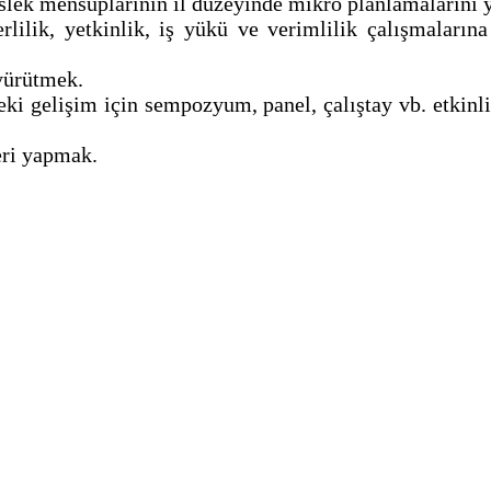
slek mensuplarının il düzeyinde mikro planlamalarını
lilik, yetkinlik, iş yükü ve verimlilik çalışmalarına
 yürütmek.
eki gelişim için sempozyum, panel, çalıştay vb. etkin
eri yapmak.