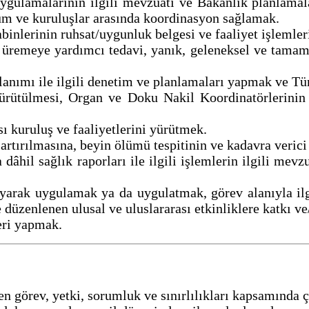
ygulamalarının ilgili mevzuatı ve Bakanlık planlamalar
rum ve kuruluşlar arasında koordinasyon sağlamak.
binlerinin ruhsat/uygunluk belgesi ve faaliyet işlemle
 üremeye yardımcı tedavi, yanık, geleneksel ve tamaml
ullanımı ile ilgili denetim ve planlamaları yapmak ve T
ürütülmesi, Organ ve Doku Nakil Koordinatörlerinin 
sı kuruluş ve faaliyetlerini yürütmek.
 artırılmasına, beyin ölümü tespitinin ve kadavra veric
a dâhil sağlık raporları ile ilgili işlemlerin ilgili me
rlayarak uygulamak ya da uygulatmak, görev alanıyla 
e düzenlenen ulusal ve uluslararası etkinliklere katkı v
eri yapmak.
n görev, yetki, sorumluk ve sınırlılıkları kapsamında 