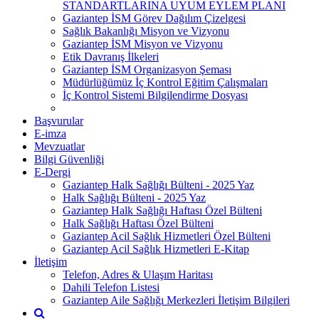
STANDARTLARINA UYUM EYLEM PLANI
Gaziantep İSM Görev Dağılım Çizelgesi
Sağlık Bakanlığı Misyon ve Vizyonu
Gaziantep İSM Misyon ve Vizyonu
Etik Davranış İlkeleri
Gaziantep İSM Organizasyon Şeması
Müdürlüğümüz İç Kontrol Eğitim Çalışmaları
İç Kontrol Sistemi Bilgilendirme Dosyası
Başvurular
E-imza
Mevzuatlar
Bilgi Güvenliği
E-Dergi
Gaziantep Halk Sağlığı Bülteni - 2025 Yaz
Halk Sağlığı Bülteni - 2025 Yaz
Gaziantep Halk Sağlığı Haftası Özel Bülteni
Halk Sağlığı Haftası Özel Bülteni
Gaziantep Acil Sağlık Hizmetleri Özel Bülteni
Gaziantep Acil Sağlık Hizmetleri E-Kitap
İletişim
Telefon, Adres & Ulaşım Haritası
Dahili Telefon Listesi
Gaziantep Aile Sağlığı Merkezleri İletişim Bilgileri