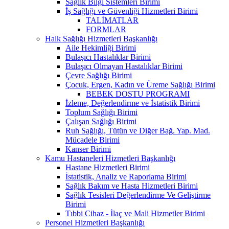
Sağlık Bilgi Sistemleri Birimi
İş Sağlığı ve Güvenliği Hizmetleri Birimi
TALİMATLAR
FORMLAR
Halk Sağlığı Hizmetleri Başkanlığı
Aile Hekimliği Birimi
Bulaşıcı Hastalıklar Birimi
Bulaşıcı Olmayan Hastalıklar Birimi
Çevre Sağlığı Birimi
Çocuk, Ergen, Kadın ve Üreme Sağlığı Birimi
BEBEK DOSTU PROGRAMI
İzleme, Değerlendirme ve İstatistik Birimi
Toplum Sağlığı Birimi
Çalışan Sağlığı Birimi
Ruh Sağlığı, Tütün ve Diğer Bağ. Yap. Mad.
Mücadele Birimi
Kanser Birimi
Kamu Hastaneleri Hizmetleri Başkanlığı
Hastane Hizmetleri Birimi
İstatistik, Analiz ve Raporlama Birimi
Sağlık Bakım ve Hasta Hizmetleri Birimi
Sağlık Tesisleri Değerlendirme Ve Geliştirme
Birimi
Tıbbi Cihaz - İlaç ve Mali Hizmetler Birimi
Personel Hizmetleri Başkanlığı