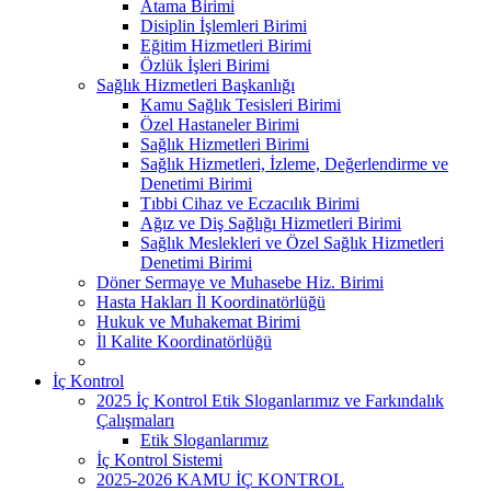
Atama Birimi
Disiplin İşlemleri Birimi
Eğitim Hizmetleri Birimi
Özlük İşleri Birimi
Sağlık Hizmetleri Başkanlığı
Kamu Sağlık Tesisleri Birimi
Özel Hastaneler Birimi
Sağlık Hizmetleri Birimi
Sağlık Hizmetleri, İzleme, Değerlendirme ve
Denetimi Birimi
Tıbbi Cihaz ve Eczacılık Birimi
Ağız ve Diş Sağlığı Hizmetleri Birimi
Sağlık Meslekleri ve Özel Sağlık Hizmetleri
Denetimi Birimi
Döner Sermaye ve Muhasebe Hiz. Birimi
Hasta Hakları İl Koordinatörlüğü
Hukuk ve Muhakemat Birimi
İl Kalite Koordinatörlüğü
İç Kontrol
2025 İç Kontrol Etik Sloganlarımız ve Farkındalık
Çalışmaları
Etik Sloganlarımız
İç Kontrol Sistemi
2025-2026 KAMU İÇ KONTROL