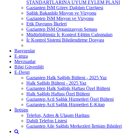
STANDARTLARINA UYUM EYLEM PLANI
Gaziantep İSM Görev Dağılım Çizelgesi
Sağlık Bakanlığı Misyon ve Vizyonu
Gaziantep İSM Misyon ve Vizyonu
Etik Davranış İlkeleri
Gaziantep İSM Organizasyon Şeması
Müdürlüğümüz İç Kontrol Eğitim Çalışmaları
İç Kontrol Sistemi Bilgilendirme Dosyası
Başvurular
E-imza
Mevzuatlar
Bilgi Güvenliği
E-Dergi
Gaziantep Halk Sağlığı Bülteni - 2025 Yaz
Halk Sağlığı Bülteni - 2025 Yaz
Gaziantep Halk Sağlığı Haftası Özel Bülteni
Halk Sağlığı Haftası Özel Bülteni
Gaziantep Acil Sağlık Hizmetleri Özel Bülteni
Gaziantep Acil Sağlık Hizmetleri E-Kitap
İletişim
Telefon, Adres & Ulaşım Haritası
Dahili Telefon Listesi
Gaziantep Aile Sağlığı Merkezleri İletişim Bilgileri