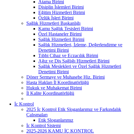
Atama Birimi
Disiplin İşlemleri Birimi
Eğitim Hizmetleri Birimi
Özlük İşleri Birimi
Sağlık Hizmetleri Başkanlığı
Kamu Sağlık Tesisleri Birimi
Özel Hastaneler Birimi
Sağlık Hizmetleri Birimi
Sağlık Hizmetleri, İzleme, Değerlendirme ve
Denetimi Birimi
Tıbbi Cihaz ve Eczacılık Birimi
Ağız ve Diş Sağlığı Hizmetleri Birimi
Sağlık Meslekleri ve Özel Sağlık Hizmetleri
Denetimi Birimi
Döner Sermaye ve Muhasebe Hiz. Birimi
Hasta Hakları İl Koordinatörlüğü
Hukuk ve Muhakemat Birimi
İl Kalite Koordinatörlüğü
İç Kontrol
2025 İç Kontrol Etik Sloganlarımız ve Farkındalık
Çalışmaları
Etik Sloganlarımız
İç Kontrol Sistemi
2025-2026 KAMU İÇ KONTROL