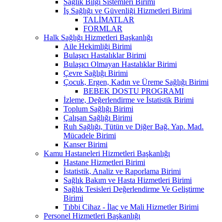
Sağlık Bilgi Sistemleri Birimi
İş Sağlığı ve Güvenliği Hizmetleri Birimi
TALİMATLAR
FORMLAR
Halk Sağlığı Hizmetleri Başkanlığı
Aile Hekimliği Birimi
Bulaşıcı Hastalıklar Birimi
Bulaşıcı Olmayan Hastalıklar Birimi
Çevre Sağlığı Birimi
Çocuk, Ergen, Kadın ve Üreme Sağlığı Birimi
BEBEK DOSTU PROGRAMI
İzleme, Değerlendirme ve İstatistik Birimi
Toplum Sağlığı Birimi
Çalışan Sağlığı Birimi
Ruh Sağlığı, Tütün ve Diğer Bağ. Yap. Mad.
Mücadele Birimi
Kanser Birimi
Kamu Hastaneleri Hizmetleri Başkanlığı
Hastane Hizmetleri Birimi
İstatistik, Analiz ve Raporlama Birimi
Sağlık Bakım ve Hasta Hizmetleri Birimi
Sağlık Tesisleri Değerlendirme Ve Geliştirme
Birimi
Tıbbi Cihaz - İlaç ve Mali Hizmetler Birimi
Personel Hizmetleri Başkanlığı