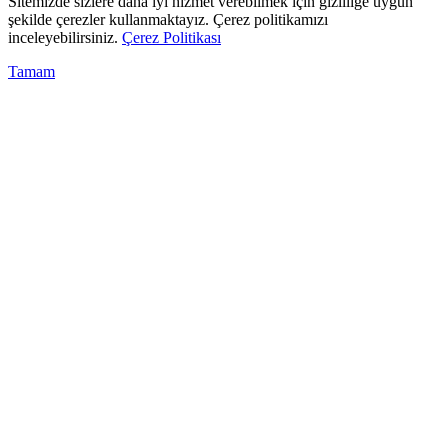
Sitemizde sizlere daha iyi hizmet verebilmek için gizliliğe uygun
şekilde çerezler kullanmaktayız. Çerez politikamızı
inceleyebilirsiniz.
Çerez Politikası
Tamam