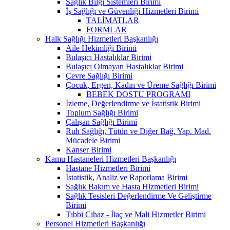
Sağlık Bilgi Sistemleri Birimi
İş Sağlığı ve Güvenliği Hizmetleri Birimi
TALİMATLAR
FORMLAR
Halk Sağlığı Hizmetleri Başkanlığı
Aile Hekimliği Birimi
Bulaşıcı Hastalıklar Birimi
Bulaşıcı Olmayan Hastalıklar Birimi
Çevre Sağlığı Birimi
Çocuk, Ergen, Kadın ve Üreme Sağlığı Birimi
BEBEK DOSTU PROGRAMI
İzleme, Değerlendirme ve İstatistik Birimi
Toplum Sağlığı Birimi
Çalışan Sağlığı Birimi
Ruh Sağlığı, Tütün ve Diğer Bağ. Yap. Mad.
Mücadele Birimi
Kanser Birimi
Kamu Hastaneleri Hizmetleri Başkanlığı
Hastane Hizmetleri Birimi
İstatistik, Analiz ve Raporlama Birimi
Sağlık Bakım ve Hasta Hizmetleri Birimi
Sağlık Tesisleri Değerlendirme Ve Geliştirme
Birimi
Tıbbi Cihaz - İlaç ve Mali Hizmetler Birimi
Personel Hizmetleri Başkanlığı