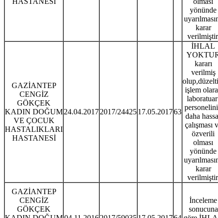
HASTANESİ
olması
yönünde
uyarılması
karar
verilmiştir
İHLAL
YOKTU
kararı
verilmiş
olup,düzelti
GAZİANTEP
işlem olar
CENGİZ
laboratua
GÖKÇEK
personelin
KADIN DOĞUM
24.04.2017
2017/24425
17.05.2017
63
daha hassa
VE ÇOCUK
çalışması 
HASTALIKLARI
özverili
HASTANESİ
olması
yönünde
uyarılması
karar
verilmiştir
GAZİANTEP
CENGİZ
İnceleme
GÖKÇEK
sonucuna
KADIN DOĞUM
04.11.2016
2017/59035
17.05.2017
64
göre İHL