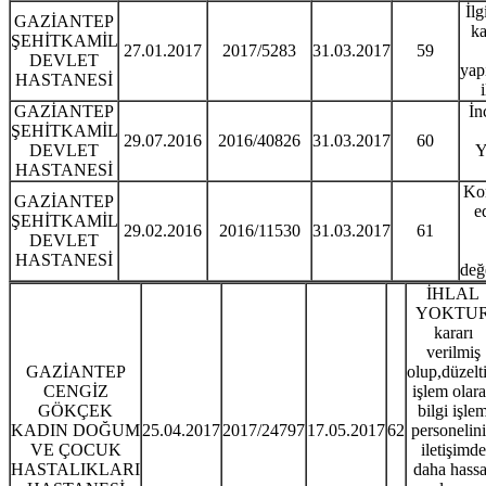
İlg
GAZİANTEP
ka
ŞEHİTKAMİL
27.01.2017
2017/5283
31.03.2017
59
DEVLET
yap
HASTANESİ
i
GAZİANTEP
İn
ŞEHİTKAMİL
29.07.2016
2016/40826
31.03.2017
60
DEVLET
Y
HASTANESİ
Kon
GAZİANTEP
e
ŞEHİTKAMİL
29.02.2016
2016/11530
31.03.2017
61
DEVLET
HASTANESİ
değ
İHLAL
YOKTU
kararı
verilmiş
GAZİANTEP
olup,düzelti
CENGİZ
işlem olar
GÖKÇEK
bilgi işle
KADIN DOĞUM
25.04.2017
2017/24797
17.05.2017
62
personelin
VE ÇOCUK
iletişimde
HASTALIKLARI
daha hassa