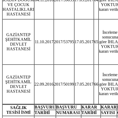
VE ÇOCUK
YOKTU
HASTALIKLARI
kararı veril
HASTANESİ
İnceleme
GAZİANTEP
sonucuna
ŞEHİTKAMİL
11.10.2017
2017/53795
17.05.2017
65
göre İHL
DEVLET
YOKTU
HASTANESİ
kararı veril
İnceleme
GAZİANTEP
sonucuna
ŞEHİTKAMİL
22.09.2016
2017/50199
17.05.2017
66
göre İHL
DEVLET
YOKTU
HASTANESİ
kararı veril
BAŞVURU
BAŞVURU
KARAR
KARAR
SAĞLIK
TESİSİ İSMİ
TARİHİ
NUMARASI
TARİHİ
SAYISI