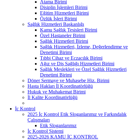
Atama Birimi
Disiplin İşlemleri Birimi
Eğitim Hizmetleri Birimi
Özlük İşleri Birimi
Sağlık Hizmetleri Başkanlığı
Kamu Sağlık Tesisleri Birimi
Özel Hastaneler Birimi
Sağlık Hizmetleri Birimi
Sağlık Hizmetleri, İzleme, Değerlendirme ve
Denetimi Birimi
Tıbbi Cihaz ve Eczacılık Birimi
Ağız ve Diş Sağlığı Hizmetleri Birimi
Sağlık Meslekleri ve Özel Sağlık Hizmetleri
Denetimi Birimi
Döner Sermaye ve Muhasebe Hiz. Birimi
Hasta Hakları İl Koordinatörlüğü
Hukuk ve Muhakemat Birimi
İl Kalite Koordinatörlüğü
İç Kontrol
2025 İç Kontrol Etik Sloganlarımız ve Farkındalık
Çalışmaları
Etik Sloganlarımız
İç Kontrol Sistemi
2025-2026 KAMU İÇ KONTROL