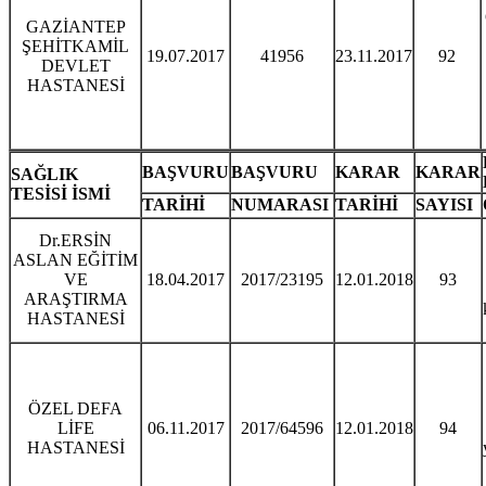
GAZİANTEP
ŞEHİTKAMİL
19.07.2017
41956
23.11.2017
92
DEVLET
HASTANESİ
BAŞVURU
BAŞVURU
KARAR
KARAR
SAĞLIK
TESİSİ İSMİ
TARİHİ
NUMARASI
TARİHİ
SAYISI
Dr.ERSİN
ASLAN EĞİTİM
VE
18.04.2017
2017/23195
12.01.2018
93
ARAŞTIRMA
HASTANESİ
ÖZEL DEFA
LİFE
06.11.2017
2017/64596
12.01.2018
94
HASTANESİ