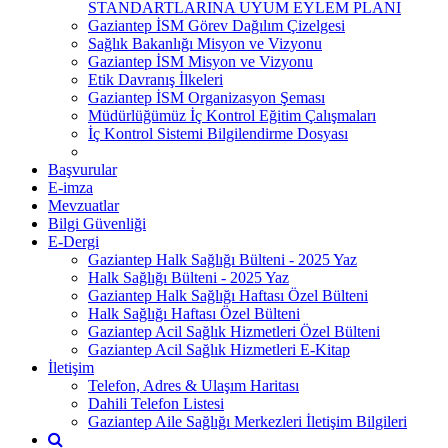
STANDARTLARINA UYUM EYLEM PLANI
Gaziantep İSM Görev Dağılım Çizelgesi
Sağlık Bakanlığı Misyon ve Vizyonu
Gaziantep İSM Misyon ve Vizyonu
Etik Davranış İlkeleri
Gaziantep İSM Organizasyon Şeması
Müdürlüğümüz İç Kontrol Eğitim Çalışmaları
İç Kontrol Sistemi Bilgilendirme Dosyası
Başvurular
E-imza
Mevzuatlar
Bilgi Güvenliği
E-Dergi
Gaziantep Halk Sağlığı Bülteni - 2025 Yaz
Halk Sağlığı Bülteni - 2025 Yaz
Gaziantep Halk Sağlığı Haftası Özel Bülteni
Halk Sağlığı Haftası Özel Bülteni
Gaziantep Acil Sağlık Hizmetleri Özel Bülteni
Gaziantep Acil Sağlık Hizmetleri E-Kitap
İletişim
Telefon, Adres & Ulaşım Haritası
Dahili Telefon Listesi
Gaziantep Aile Sağlığı Merkezleri İletişim Bilgileri