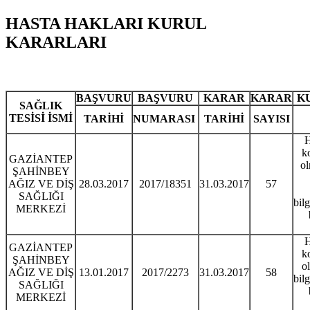
HASTA HAKLARI KURUL
KARARLARI
BAŞVURU
BAŞVURU
KARAR
KARAR
K
SAĞLIK
TESİSİ İSMİ
TARİHİ
NUMARASI
TARİHİ
SAYISI
H
k
GAZİANTEP
ol
ŞAHİNBEY
AĞIZ VE DİŞ
28.03.2017
2017/18351
31.03.2017
57
SAĞLIĞI
bil
MERKEZİ
H
GAZİANTEP
k
ŞAHİNBEY
o
AĞIZ VE DİŞ
13.01.2017
2017/2273
31.03.2017
58
bil
SAĞLIĞI
MERKEZİ