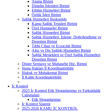
Atama Birimi
Disiplin İşlemleri Birimi
Eğitim Hizmetleri Birimi
Özlük İşleri Birimi
Sağlık Hizmetleri Başkanlığı
Kamu Sağlık Tesisleri Birimi
Özel Hastaneler Birimi
Sağlık Hizmetleri Birimi
Sağlık Hizmetleri, İzleme, Değerlendirme ve
Denetimi Birimi
Tıbbi Cihaz ve Eczacılık Birimi
Ağız ve Diş Sağlığı Hizmetleri Birimi
Sağlık Meslekleri ve Özel Sağlık Hizmetleri
Denetimi Birimi
Döner Sermaye ve Muhasebe Hiz. Birimi
Hasta Hakları İl Koordinatörlüğü
Hukuk ve Muhakemat Birimi
İl Kalite Koordinatörlüğü
İç Kontrol
2025 İç Kontrol Etik Sloganlarımız ve Farkındalık
Çalışmaları
Etik Sloganlarımız
İç Kontrol Sistemi
2025-2026 KAMU İÇ KONTROL