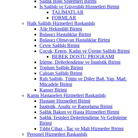
Sağlık Bilgi Sistemleri Birimi
İş Sağlığı ve Güvenliği Hizmetleri Birimi
TALİMATLAR
FORMLAR
Halk Sağlığı Hizmetleri Başkanlığı
Aile Hekimliği Birimi
Bulaşıcı Hastalıklar Birimi
Bulaşıcı Olmayan Hastalıklar Birimi
Çevre Sağlığı Birimi
Çocuk, Ergen, Kadın ve Üreme Sağlığı Birimi
BEBEK DOSTU PROGRAMI
İzleme, Değerlendirme ve İstatistik Birimi
Toplum Sağlığı Birimi
Çalışan Sağlığı Birimi
Ruh Sağlığı, Tütün ve Diğer Bağ. Yap. Mad.
Mücadele Birimi
Kanser Birimi
Kamu Hastaneleri Hizmetleri Başkanlığı
Hastane Hizmetleri Birimi
İstatistik, Analiz ve Raporlama Birimi
Sağlık Bakım ve Hasta Hizmetleri Birimi
Sağlık Tesisleri Değerlendirme Ve Geliştirme
Birimi
Tıbbi Cihaz - İlaç ve Mali Hizmetler Birimi
Personel Hizmetleri Başkanlığı