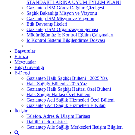
STANDARTLARINA UYUM EYLEM PLANI
Gaziantep İSM Görev Dağılım Çizelgesi
Sağlık Bakanlığı Misyon ve Vizyonu
Gaziantep İSM Misyon ve Vizyonu
Etik Davranış İlkeleri
Gaziantep İSM Organizasyon Şeması
Müdürlüğümüz İç Kontrol Eğitim Çalışmaları
İç Kontrol Sistemi Bilgilendirme Dosyası
Başvurular
E-imza
Mevzuatlar
Bilgi Güvenliği
E-Dergi
Gaziantep Halk Sağlığı Bülteni - 2025 Yaz
Halk Sağlığı Bülteni - 2025 Yaz
Gaziantep Halk Sağlığı Haftası Özel Bülteni
Halk Sağlığı Haftası Özel Bülteni
Gaziantep Acil Sağlık Hizmetleri Özel Bülteni
Gaziantep Acil Sağlık Hizmetleri E-Kitap
İletişim
Telefon, Adres & Ulaşım Haritası
Dahili Telefon Listesi
Gaziantep Aile Sağlığı Merkezleri İletişim Bilgileri