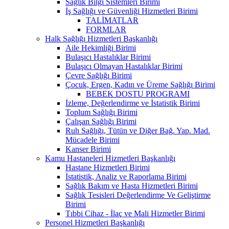
Sağlık Bilgi Sistemleri Birimi
İş Sağlığı ve Güvenliği Hizmetleri Birimi
TALİMATLAR
FORMLAR
Halk Sağlığı Hizmetleri Başkanlığı
Aile Hekimliği Birimi
Bulaşıcı Hastalıklar Birimi
Bulaşıcı Olmayan Hastalıklar Birimi
Çevre Sağlığı Birimi
Çocuk, Ergen, Kadın ve Üreme Sağlığı Birimi
BEBEK DOSTU PROGRAMI
İzleme, Değerlendirme ve İstatistik Birimi
Toplum Sağlığı Birimi
Çalışan Sağlığı Birimi
Ruh Sağlığı, Tütün ve Diğer Bağ. Yap. Mad.
Mücadele Birimi
Kanser Birimi
Kamu Hastaneleri Hizmetleri Başkanlığı
Hastane Hizmetleri Birimi
İstatistik, Analiz ve Raporlama Birimi
Sağlık Bakım ve Hasta Hizmetleri Birimi
Sağlık Tesisleri Değerlendirme Ve Geliştirme
Birimi
Tıbbi Cihaz - İlaç ve Mali Hizmetler Birimi
Personel Hizmetleri Başkanlığı