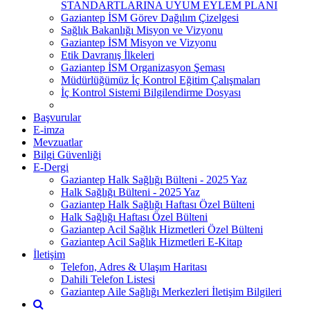
STANDARTLARINA UYUM EYLEM PLANI
Gaziantep İSM Görev Dağılım Çizelgesi
Sağlık Bakanlığı Misyon ve Vizyonu
Gaziantep İSM Misyon ve Vizyonu
Etik Davranış İlkeleri
Gaziantep İSM Organizasyon Şeması
Müdürlüğümüz İç Kontrol Eğitim Çalışmaları
İç Kontrol Sistemi Bilgilendirme Dosyası
Başvurular
E-imza
Mevzuatlar
Bilgi Güvenliği
E-Dergi
Gaziantep Halk Sağlığı Bülteni - 2025 Yaz
Halk Sağlığı Bülteni - 2025 Yaz
Gaziantep Halk Sağlığı Haftası Özel Bülteni
Halk Sağlığı Haftası Özel Bülteni
Gaziantep Acil Sağlık Hizmetleri Özel Bülteni
Gaziantep Acil Sağlık Hizmetleri E-Kitap
İletişim
Telefon, Adres & Ulaşım Haritası
Dahili Telefon Listesi
Gaziantep Aile Sağlığı Merkezleri İletişim Bilgileri