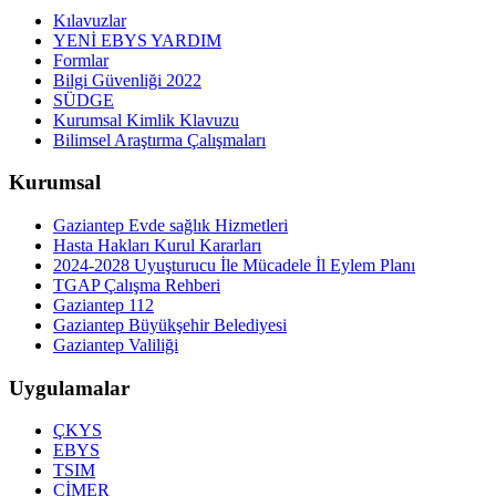
Kılavuzlar
YENİ EBYS YARDIM
Formlar
Bilgi Güvenliği 2022
SÜDGE
Kurumsal Kimlik Klavuzu
Bilimsel Araştırma Çalışmaları
Kurumsal
Gaziantep Evde sağlık Hizmetleri
Hasta Hakları Kurul Kararları
2024-2028 Uyuşturucu İle Mücadele İl Eylem Planı
TGAP Çalışma Rehberi
Gaziantep 112
Gaziantep Büyükşehir Belediyesi
Gaziantep Valiliği
Uygulamalar
ÇKYS
EBYS
TSIM
CİMER