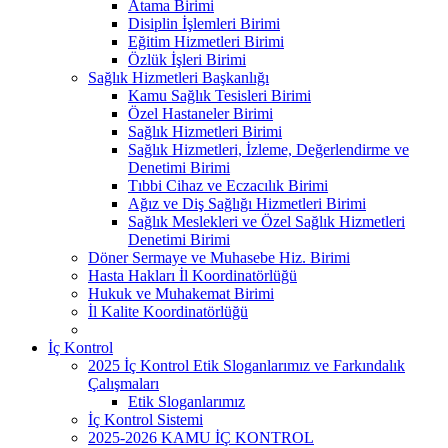
Atama Birimi
Disiplin İşlemleri Birimi
Eğitim Hizmetleri Birimi
Özlük İşleri Birimi
Sağlık Hizmetleri Başkanlığı
Kamu Sağlık Tesisleri Birimi
Özel Hastaneler Birimi
Sağlık Hizmetleri Birimi
Sağlık Hizmetleri, İzleme, Değerlendirme ve
Denetimi Birimi
Tıbbi Cihaz ve Eczacılık Birimi
Ağız ve Diş Sağlığı Hizmetleri Birimi
Sağlık Meslekleri ve Özel Sağlık Hizmetleri
Denetimi Birimi
Döner Sermaye ve Muhasebe Hiz. Birimi
Hasta Hakları İl Koordinatörlüğü
Hukuk ve Muhakemat Birimi
İl Kalite Koordinatörlüğü
İç Kontrol
2025 İç Kontrol Etik Sloganlarımız ve Farkındalık
Çalışmaları
Etik Sloganlarımız
İç Kontrol Sistemi
2025-2026 KAMU İÇ KONTROL