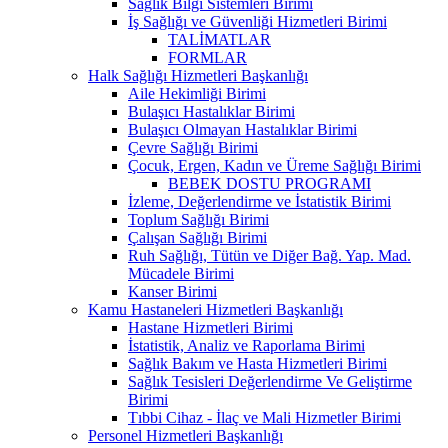
Sağlık Bilgi Sistemleri Birimi
İş Sağlığı ve Güvenliği Hizmetleri Birimi
TALİMATLAR
FORMLAR
Halk Sağlığı Hizmetleri Başkanlığı
Aile Hekimliği Birimi
Bulaşıcı Hastalıklar Birimi
Bulaşıcı Olmayan Hastalıklar Birimi
Çevre Sağlığı Birimi
Çocuk, Ergen, Kadın ve Üreme Sağlığı Birimi
BEBEK DOSTU PROGRAMI
İzleme, Değerlendirme ve İstatistik Birimi
Toplum Sağlığı Birimi
Çalışan Sağlığı Birimi
Ruh Sağlığı, Tütün ve Diğer Bağ. Yap. Mad.
Mücadele Birimi
Kanser Birimi
Kamu Hastaneleri Hizmetleri Başkanlığı
Hastane Hizmetleri Birimi
İstatistik, Analiz ve Raporlama Birimi
Sağlık Bakım ve Hasta Hizmetleri Birimi
Sağlık Tesisleri Değerlendirme Ve Geliştirme
Birimi
Tıbbi Cihaz - İlaç ve Mali Hizmetler Birimi
Personel Hizmetleri Başkanlığı