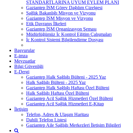
STANDARTLARINA UYUM EYLEM PLANI
Gaziantep İSM Görev Dağılım Çizelgesi
Sağlık Bakanlığı Misyon ve Vizyonu
Gaziantep İSM Misyon ve Vizyonu
Etik Davranış İlkeleri
Gaziantep İSM Organizasyon Şeması
Müdürlüğümüz İç Kontrol Eğitim Çalışmaları
İç Kontrol Sistemi Bilgilendirme Dosyası
Başvurular
E-imza
Mevzuatlar
Bilgi Güvenliği
E-Dergi
Gaziantep Halk Sağlığı Bülteni - 2025 Yaz
Halk Sağlığı Bülteni - 2025 Yaz
Gaziantep Halk Sağlığı Haftası Özel Bülteni
Halk Sağlığı Haftası Özel Bülteni
Gaziantep Acil Sağlık Hizmetleri Özel Bülteni
Gaziantep Acil Sağlık Hizmetleri E-Kitap
İletişim
Telefon, Adres & Ulaşım Haritası
Dahili Telefon Listesi
Gaziantep Aile Sağlığı Merkezleri İletişim Bilgileri