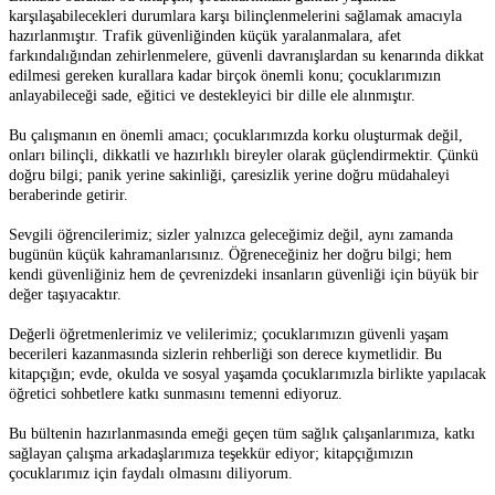
karşılaşabilecekleri durumlara karşı bilinçlenmelerini sağlamak amacıyla
hazırlanmıştır. Trafik güvenliğinden küçük yaralanmalara, afet
farkındalığından zehirlenmelere, güvenli davranışlardan su kenarında dikkat
edilmesi gereken kurallara kadar birçok önemli konu; çocuklarımızın
anlayabileceği sade, eğitici ve destekleyici bir dille ele alınmıştır.
Bu çalışmanın en önemli amacı; çocuklarımızda korku oluşturmak değil,
onları bilinçli, dikkatli ve hazırlıklı bireyler olarak güçlendirmektir. Çünkü
doğru bilgi; panik yerine sakinliği, çaresizlik yerine doğru müdahaleyi
beraberinde getirir.
Sevgili öğrencilerimiz; sizler yalnızca geleceğimiz değil, aynı zamanda
bugünün küçük kahramanlarısınız. Öğreneceğiniz her doğru bilgi; hem
kendi güvenliğiniz hem de çevrenizdeki insanların güvenliği için büyük bir
değer taşıyacaktır.
Değerli öğretmenlerimiz ve velilerimiz; çocuklarımızın güvenli yaşam
becerileri kazanmasında sizlerin rehberliği son derece kıymetlidir. Bu
kitapçığın; evde, okulda ve sosyal yaşamda çocuklarımızla birlikte yapılacak
öğretici sohbetlere katkı sunmasını temenni ediyoruz.
Bu bültenin hazırlanmasında emeği geçen tüm sağlık çalışanlarımıza, katkı
sağlayan çalışma arkadaşlarımıza teşekkür ediyor; kitapçığımızın
çocuklarımız için faydalı olmasını diliyorum.