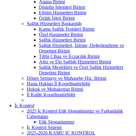
Atama Birimi
Disiplin İşlemleri Birimi
Eğitim Hizmetleri Birimi
Özlük İşleri Birimi
Sağlık Hizmetleri Başkanlığı
Kamu Sağlık Tesisleri Birimi
Özel Hastaneler Birimi
Sağlık Hizmetleri Birimi
Sağlık Hizmetleri, İzleme, Değerlendirme ve
Denetimi Birimi
Tıbbi Cihaz ve Eczacılık Birimi
Ağız ve Diş Sağlığı Hizmetleri Birimi
Sağlık Meslekleri ve Özel Sağlık Hizmetleri
Denetimi Birimi
Döner Sermaye ve Muhasebe Hiz. Birimi
Hasta Hakları İl Koordinatörlüğü
Hukuk ve Muhakemat Birimi
İl Kalite Koordinatörlüğü
İç Kontrol
2025 İç Kontrol Etik Sloganlarımız ve Farkındalık
Çalışmaları
Etik Sloganlarımız
İç Kontrol Sistemi
2025-2026 KAMU İÇ KONTROL