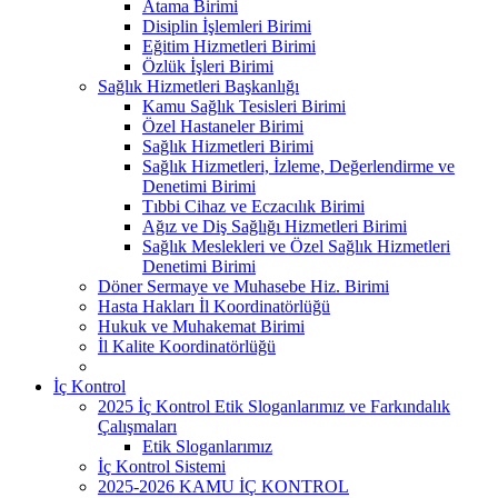
Atama Birimi
Disiplin İşlemleri Birimi
Eğitim Hizmetleri Birimi
Özlük İşleri Birimi
Sağlık Hizmetleri Başkanlığı
Kamu Sağlık Tesisleri Birimi
Özel Hastaneler Birimi
Sağlık Hizmetleri Birimi
Sağlık Hizmetleri, İzleme, Değerlendirme ve
Denetimi Birimi
Tıbbi Cihaz ve Eczacılık Birimi
Ağız ve Diş Sağlığı Hizmetleri Birimi
Sağlık Meslekleri ve Özel Sağlık Hizmetleri
Denetimi Birimi
Döner Sermaye ve Muhasebe Hiz. Birimi
Hasta Hakları İl Koordinatörlüğü
Hukuk ve Muhakemat Birimi
İl Kalite Koordinatörlüğü
İç Kontrol
2025 İç Kontrol Etik Sloganlarımız ve Farkındalık
Çalışmaları
Etik Sloganlarımız
İç Kontrol Sistemi
2025-2026 KAMU İÇ KONTROL