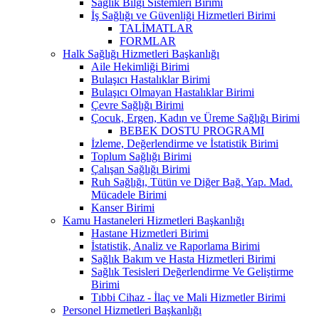
Sağlık Bilgi Sistemleri Birimi
İş Sağlığı ve Güvenliği Hizmetleri Birimi
TALİMATLAR
FORMLAR
Halk Sağlığı Hizmetleri Başkanlığı
Aile Hekimliği Birimi
Bulaşıcı Hastalıklar Birimi
Bulaşıcı Olmayan Hastalıklar Birimi
Çevre Sağlığı Birimi
Çocuk, Ergen, Kadın ve Üreme Sağlığı Birimi
BEBEK DOSTU PROGRAMI
İzleme, Değerlendirme ve İstatistik Birimi
Toplum Sağlığı Birimi
Çalışan Sağlığı Birimi
Ruh Sağlığı, Tütün ve Diğer Bağ. Yap. Mad.
Mücadele Birimi
Kanser Birimi
Kamu Hastaneleri Hizmetleri Başkanlığı
Hastane Hizmetleri Birimi
İstatistik, Analiz ve Raporlama Birimi
Sağlık Bakım ve Hasta Hizmetleri Birimi
Sağlık Tesisleri Değerlendirme Ve Geliştirme
Birimi
Tıbbi Cihaz - İlaç ve Mali Hizmetler Birimi
Personel Hizmetleri Başkanlığı