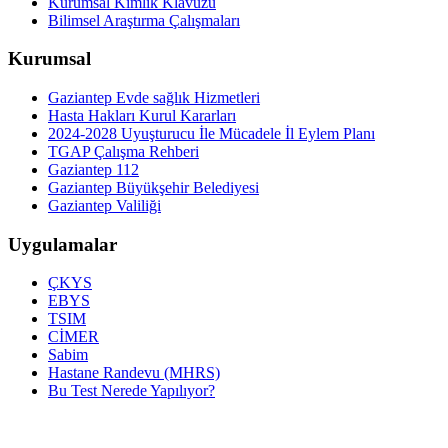
Kurumsal Kimlik Klavuzu
Bilimsel Araştırma Çalışmaları
Kurumsal
Gaziantep Evde sağlık Hizmetleri
Hasta Hakları Kurul Kararları
2024-2028 Uyuşturucu İle Mücadele İl Eylem Planı
TGAP Çalışma Rehberi
Gaziantep 112
Gaziantep Büyükşehir Belediyesi
Gaziantep Valiliği
Uygulamalar
ÇKYS
EBYS
TSIM
CİMER
Sabim
Hastane Randevu (MHRS)
Bu Test Nerede Yapılıyor?