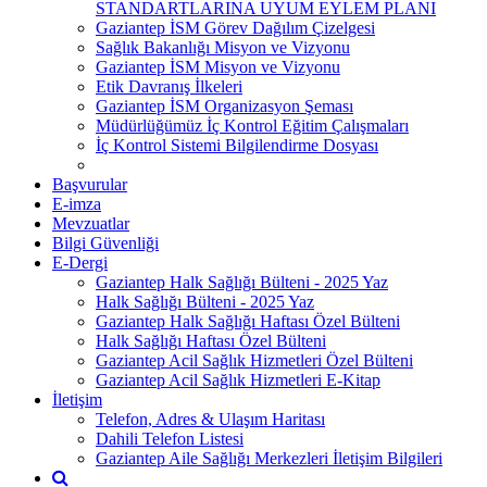
STANDARTLARINA UYUM EYLEM PLANI
Gaziantep İSM Görev Dağılım Çizelgesi
Sağlık Bakanlığı Misyon ve Vizyonu
Gaziantep İSM Misyon ve Vizyonu
Etik Davranış İlkeleri
Gaziantep İSM Organizasyon Şeması
Müdürlüğümüz İç Kontrol Eğitim Çalışmaları
İç Kontrol Sistemi Bilgilendirme Dosyası
Başvurular
E-imza
Mevzuatlar
Bilgi Güvenliği
E-Dergi
Gaziantep Halk Sağlığı Bülteni - 2025 Yaz
Halk Sağlığı Bülteni - 2025 Yaz
Gaziantep Halk Sağlığı Haftası Özel Bülteni
Halk Sağlığı Haftası Özel Bülteni
Gaziantep Acil Sağlık Hizmetleri Özel Bülteni
Gaziantep Acil Sağlık Hizmetleri E-Kitap
İletişim
Telefon, Adres & Ulaşım Haritası
Dahili Telefon Listesi
Gaziantep Aile Sağlığı Merkezleri İletişim Bilgileri