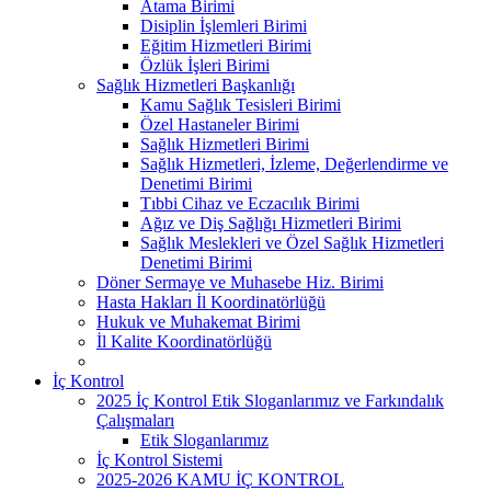
Atama Birimi
Disiplin İşlemleri Birimi
Eğitim Hizmetleri Birimi
Özlük İşleri Birimi
Sağlık Hizmetleri Başkanlığı
Kamu Sağlık Tesisleri Birimi
Özel Hastaneler Birimi
Sağlık Hizmetleri Birimi
Sağlık Hizmetleri, İzleme, Değerlendirme ve
Denetimi Birimi
Tıbbi Cihaz ve Eczacılık Birimi
Ağız ve Diş Sağlığı Hizmetleri Birimi
Sağlık Meslekleri ve Özel Sağlık Hizmetleri
Denetimi Birimi
Döner Sermaye ve Muhasebe Hiz. Birimi
Hasta Hakları İl Koordinatörlüğü
Hukuk ve Muhakemat Birimi
İl Kalite Koordinatörlüğü
İç Kontrol
2025 İç Kontrol Etik Sloganlarımız ve Farkındalık
Çalışmaları
Etik Sloganlarımız
İç Kontrol Sistemi
2025-2026 KAMU İÇ KONTROL