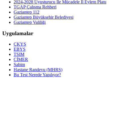
2024-2028 Uyuşturucu İle Mücadele İl Eylem Planı
TGAP Çalışma Rehberi
Gaziantep 112
Gaziantep Büyükşehir Belediyesi
Gaziantep Valiliği
Uygulamalar
ÇKYS
EBYS
TSIM
CİMER
Sabim
Hastane Randevu (MHRS)
Bu Test Nerede Yapılıyor?