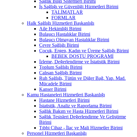
Sağlık Bilgi Sistemleri Birimi
İş Sağlığı ve Güvenliği Hizmetleri Birimi
TALİMATLAR
FORMLAR
Halk Sağlığı Hizmetleri Başkanlığı
Aile Hekimliği Birimi
Bulaşıcı Hastalıklar Birimi
Bulaşıcı Olmayan Hastalıklar Birimi
Çevre Sağlığı Birimi
Çocuk, Ergen, Kadın ve Üreme Sağlığı Birimi
BEBEK DOSTU PROGRAMI
İzleme, Değerlendirme ve İstatistik Birimi
Toplum Sağlığı Birimi
Çalışan Sağlığı Birimi
Ruh Sağlığı, Tütün ve Diğer Bağ. Yap. Mad.
Mücadele Birimi
Kanser Birimi
Kamu Hastaneleri Hizmetleri Başkanlığı
Hastane Hizmetleri Birimi
İstatistik, Analiz ve Raporlama Birimi
Sağlık Bakım ve Hasta Hizmetleri Birimi
Sağlık Tesisleri Değerlendirme Ve Geliştirme
Birimi
Tıbbi Cihaz - İlaç ve Mali Hizmetler Birimi
Personel Hizmetleri Başkanlığı