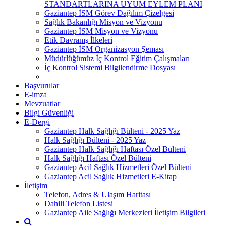
STANDARTLARINA UYUM EYLEM PLANI
Gaziantep İSM Görev Dağılım Çizelgesi
Sağlık Bakanlığı Misyon ve Vizyonu
Gaziantep İSM Misyon ve Vizyonu
Etik Davranış İlkeleri
Gaziantep İSM Organizasyon Şeması
Müdürlüğümüz İç Kontrol Eğitim Çalışmaları
İç Kontrol Sistemi Bilgilendirme Dosyası
Başvurular
E-imza
Mevzuatlar
Bilgi Güvenliği
E-Dergi
Gaziantep Halk Sağlığı Bülteni - 2025 Yaz
Halk Sağlığı Bülteni - 2025 Yaz
Gaziantep Halk Sağlığı Haftası Özel Bülteni
Halk Sağlığı Haftası Özel Bülteni
Gaziantep Acil Sağlık Hizmetleri Özel Bülteni
Gaziantep Acil Sağlık Hizmetleri E-Kitap
İletişim
Telefon, Adres & Ulaşım Haritası
Dahili Telefon Listesi
Gaziantep Aile Sağlığı Merkezleri İletişim Bilgileri