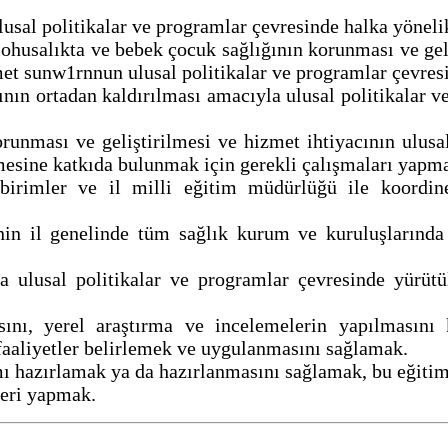
lusal politikalar ve programlar çevresinde halka yöneli
lohusalıkta ve bebek çocuk sağlığının korunması ve gel
met sunw1rnnun ulusal politikalar ve programlar çevre
nın ortadan kaldırılması amacıyla ulusal politikalar ve
unması ve geliştirilmesi ve hizmet ihtiyacının ulusal
mesine katkıda bulunmak için gerekli çalışmaları yapm
i birimler ve il milli eğitim müdürlüğü ile koordi
in il genelinde tüm sağlık kurum ve kuruluşlarında s
 ulusal politikalar ve programlar çevresinde yürütü
masını, yerel araştırma ve incelemelerin yapılmasın
i faaliyetler belirlemek ve uygulanmasını sağlamak.
ramı hazırlamak ya da hazırlanmasını sağlamak, bu eğiti
leri yapmak.