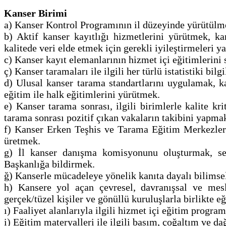
Kanser Birimi
a) Kanser Kontrol Programının il düzeyinde yürütülme
b) Aktif kanser kayıtlığı hizmetlerini yürütmek, kan
kalitede veri elde etmek için gerekli iyileştirmeleri
c) Kanser kayıt elemanlarının hizmet içi eğitimlerini
ç) Kanser taramaları ile ilgili her türlü istatistiki bi
d) Ulusal kanser tarama standartlarını uygulamak, k
eğitim ile halk eğitimlerini yürütmek.
e) Kanser tarama sonrası, ilgili birimlerle kalite kr
tarama sonrası pozitif çıkan vakaların takibini yapm
f) Kanser Erken Teşhis ve Tarama Eğitim Merkezleri
üretmek.
g) İl kanser danışma komisyonunu oluşturmak, se
Başkanlığa bildirmek.
ğ) Kanserle mücadeleye yönelik kanıta dayalı bilimse
h) Kansere yol açan çevresel, davranışsal ve mesle
gerçek/tüzel kişiler ve gönüllü kuruluşlarla birlikt
ı) Faaliyet alanlarıyla ilgili hizmet içi eğitim progr
i) Eğitim materyalleri ile ilgili basım, çoğaltım ve d