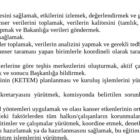
sini sağlamak, etkilerini izlemek, değerlendirmek ve g
ser verilerini toplamak, verilerin kalitesini (tamlık
 yapmak ve Bakanlığa verileri göndermek.
 sağlamak.
lgiler toplamak, verilerin analizini yapmak ve gerekli ted
anser taraması yapan birimlerle koordineli olarak tar
iterlerine göre teşhis merkezlerini oluşturmak, aktif
ak ve sonucu Başkanlığa bildirmek.
nin (KETEM) planlanması ve kuruluş işlemlerini yürü
kretaryasını yürütmek, komisyonda belirtilen soru
l yöntemleri uygulamak ve olası kanser etkenlerinin or
ki faktörlerden tüm halkın/çalışanların korunmaların
e eğitimler ve çalışmalar yürütmek, koordine etmek, de
amı hazırlamak ya da hazırlanmasını sağlamak, bu eğitim
ağıtım işlemlerini yürütmek.