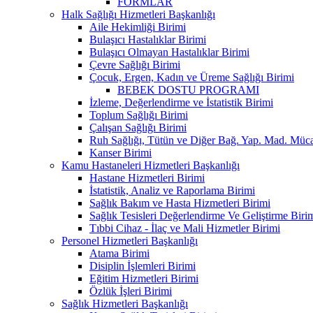
FORMLAR
Halk Sağlığı Hizmetleri Başkanlığı
Aile Hekimliği Birimi
Bulaşıcı Hastalıklar Birimi
Bulaşıcı Olmayan Hastalıklar Birimi
Çevre Sağlığı Birimi
Çocuk, Ergen, Kadın ve Üreme Sağlığı Birimi
BEBEK DOSTU PROGRAMI
İzleme, Değerlendirme ve İstatistik Birimi
Toplum Sağlığı Birimi
Çalışan Sağlığı Birimi
Ruh Sağlığı, Tütün ve Diğer Bağ. Yap. Mad. Müca
Kanser Birimi
Kamu Hastaneleri Hizmetleri Başkanlığı
Hastane Hizmetleri Birimi
İstatistik, Analiz ve Raporlama Birimi
Sağlık Bakım ve Hasta Hizmetleri Birimi
Sağlık Tesisleri Değerlendirme Ve Geliştirme Biri
Tıbbi Cihaz - İlaç ve Mali Hizmetler Birimi
Personel Hizmetleri Başkanlığı
Atama Birimi
Disiplin İşlemleri Birimi
Eğitim Hizmetleri Birimi
Özlük İşleri Birimi
Sağlık Hizmetleri Başkanlığı