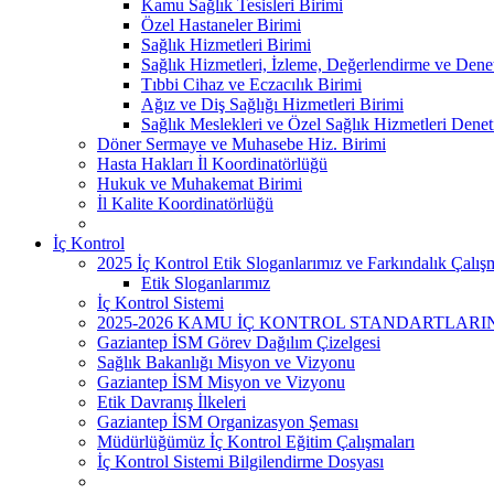
Kamu Sağlık Tesisleri Birimi
Özel Hastaneler Birimi
Sağlık Hizmetleri Birimi
Sağlık Hizmetleri, İzleme, Değerlendirme ve Dene
Tıbbi Cihaz ve Eczacılık Birimi
Ağız ve Diş Sağlığı Hizmetleri Birimi
Sağlık Meslekleri ve Özel Sağlık Hizmetleri Denet
Döner Sermaye ve Muhasebe Hiz. Birimi
Hasta Hakları İl Koordinatörlüğü
Hukuk ve Muhakemat Birimi
İl Kalite Koordinatörlüğü
İç Kontrol
2025 İç Kontrol Etik Sloganlarımız ve Farkındalık Çalışm
Etik Sloganlarımız
İç Kontrol Sistemi
2025-2026 KAMU İÇ KONTROL STANDARTLAR
Gaziantep İSM Görev Dağılım Çizelgesi
Sağlık Bakanlığı Misyon ve Vizyonu
Gaziantep İSM Misyon ve Vizyonu
Etik Davranış İlkeleri
Gaziantep İSM Organizasyon Şeması
Müdürlüğümüz İç Kontrol Eğitim Çalışmaları
İç Kontrol Sistemi Bilgilendirme Dosyası