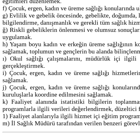
eğitimleri düzenlemek.
f) Çocuk, ergen, kadın ve üreme sağlığı konularında u
g) Evlilik ve gebelik öncesinde, gebelikte, doğumda, 
bilgilendirme, danışmanlık ve gerekli tüm sağlık hiz
ğ) Riskli gebeliklerin önlenmesi ve olumsuz sonuçları
uygulamak.
h) Yaşam boyu kadın ve erkeğin üreme sağlığının kor
sağlamak, toplumun ve gençlerin bu alanda bilinçlen
ı) Okul sağlığı çalışmalarını, müdürlük içi ilgil
gerçekleştirmek.
i) Çocuk, ergen, kadın ve üreme sağlığı hizmetlerin
sağlamak.
j) Çocuk, ergen, kadın ve üreme sağlığı konularında
kuruluşlarla koordine edilmesini sağlamak.
k) Faaliyet alanında istatistiki bilgilerin toplan
programlarla ilgili verileri değerlendirmek, düzeltic
1) Faaliyet alanlarıyla ilgili hizmet içi eğitim prog
m) İl Sağlık Müdürü tarafından verilen benzeri görev