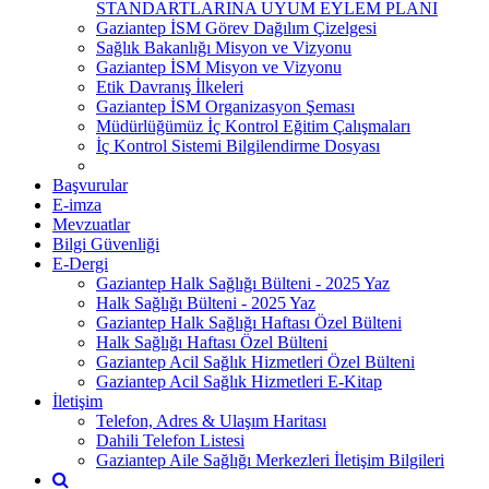
STANDARTLARINA UYUM EYLEM PLANI
Gaziantep İSM Görev Dağılım Çizelgesi
Sağlık Bakanlığı Misyon ve Vizyonu
Gaziantep İSM Misyon ve Vizyonu
Etik Davranış İlkeleri
Gaziantep İSM Organizasyon Şeması
Müdürlüğümüz İç Kontrol Eğitim Çalışmaları
İç Kontrol Sistemi Bilgilendirme Dosyası
Başvurular
E-imza
Mevzuatlar
Bilgi Güvenliği
E-Dergi
Gaziantep Halk Sağlığı Bülteni - 2025 Yaz
Halk Sağlığı Bülteni - 2025 Yaz
Gaziantep Halk Sağlığı Haftası Özel Bülteni
Halk Sağlığı Haftası Özel Bülteni
Gaziantep Acil Sağlık Hizmetleri Özel Bülteni
Gaziantep Acil Sağlık Hizmetleri E-Kitap
İletişim
Telefon, Adres & Ulaşım Haritası
Dahili Telefon Listesi
Gaziantep Aile Sağlığı Merkezleri İletişim Bilgileri