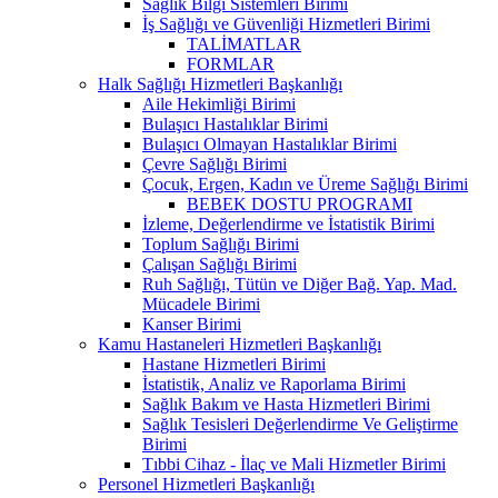
Sağlık Bilgi Sistemleri Birimi
İş Sağlığı ve Güvenliği Hizmetleri Birimi
TALİMATLAR
FORMLAR
Halk Sağlığı Hizmetleri Başkanlığı
Aile Hekimliği Birimi
Bulaşıcı Hastalıklar Birimi
Bulaşıcı Olmayan Hastalıklar Birimi
Çevre Sağlığı Birimi
Çocuk, Ergen, Kadın ve Üreme Sağlığı Birimi
BEBEK DOSTU PROGRAMI
İzleme, Değerlendirme ve İstatistik Birimi
Toplum Sağlığı Birimi
Çalışan Sağlığı Birimi
Ruh Sağlığı, Tütün ve Diğer Bağ. Yap. Mad.
Mücadele Birimi
Kanser Birimi
Kamu Hastaneleri Hizmetleri Başkanlığı
Hastane Hizmetleri Birimi
İstatistik, Analiz ve Raporlama Birimi
Sağlık Bakım ve Hasta Hizmetleri Birimi
Sağlık Tesisleri Değerlendirme Ve Geliştirme
Birimi
Tıbbi Cihaz - İlaç ve Mali Hizmetler Birimi
Personel Hizmetleri Başkanlığı