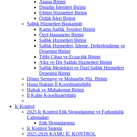
Atama Birimi
Disiplin İşlemleri Birimi
Eğitim Hizmetleri Birimi
Özlük İşleri Birimi
Sağlık Hizmetleri Başkanlığı
Kamu Sağlık Tesisleri Birimi
Özel Hastaneler Birimi
Sağlık Hizmetleri Birimi
Sağlık Hizmetleri, İzleme, Değerlendirme ve
Denetimi Birimi
Tıbbi Cihaz ve Eczacılık Birimi
Ağız ve Diş Sağlığı Hizmetleri Birimi
Sağlık Meslekleri ve Özel Sağlık Hizmetleri
Denetimi Birimi
Döner Sermaye ve Muhasebe Hiz. Birimi
Hasta Hakları İl Koordinatörlüğü
Hukuk ve Muhakemat Birimi
İl Kalite Koordinatörlüğü
İç Kontrol
2025 İç Kontrol Etik Sloganlarımız ve Farkındalık
Çalışmaları
Etik Sloganlarımız
İç Kontrol Sistemi
2025-2026 KAMU İÇ KONTROL