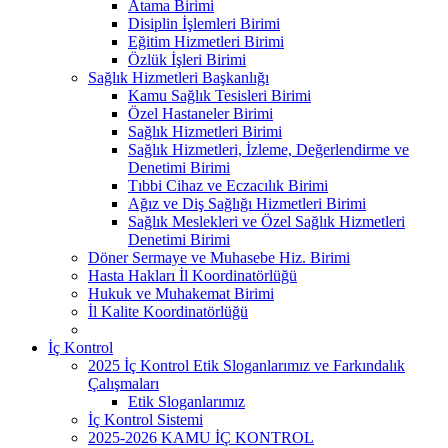
Atama Birimi
Disiplin İşlemleri Birimi
Eğitim Hizmetleri Birimi
Özlük İşleri Birimi
Sağlık Hizmetleri Başkanlığı
Kamu Sağlık Tesisleri Birimi
Özel Hastaneler Birimi
Sağlık Hizmetleri Birimi
Sağlık Hizmetleri, İzleme, Değerlendirme ve
Denetimi Birimi
Tıbbi Cihaz ve Eczacılık Birimi
Ağız ve Diş Sağlığı Hizmetleri Birimi
Sağlık Meslekleri ve Özel Sağlık Hizmetleri
Denetimi Birimi
Döner Sermaye ve Muhasebe Hiz. Birimi
Hasta Hakları İl Koordinatörlüğü
Hukuk ve Muhakemat Birimi
İl Kalite Koordinatörlüğü
İç Kontrol
2025 İç Kontrol Etik Sloganlarımız ve Farkındalık
Çalışmaları
Etik Sloganlarımız
İç Kontrol Sistemi
2025-2026 KAMU İÇ KONTROL