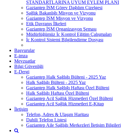
STANDARTLARINA UYUM EYLEM PLANI
Gaziantep İSM Görev Dağılım Çizelgesi
Sağlık Bakanlığı Misyon ve Vizyonu
Gaziantep İSM Misyon ve Vizyonu
Etik Davranış İlkeleri
Gaziantep İSM Organizasyon Şeması
Müdürlüğümüz İç Kontrol Eğitim Çalışmaları
İç Kontrol Sistemi Bilgilendirme Dosyası
Başvurular
E-imza
Mevzuatlar
Bilgi Güvenliği
E-Dergi
Gaziantep Halk Sağlığı Bülteni - 2025 Yaz
Halk Sağlığı Bülteni - 2025 Yaz
Gaziantep Halk Sağlığı Haftası Özel Bülteni
Halk Sağlığı Haftası Özel Bülteni
Gaziantep Acil Sağlık Hizmetleri Özel Bülteni
Gaziantep Acil Sağlık Hizmetleri E-Kitap
İletişim
Telefon, Adres & Ulaşım Haritası
Dahili Telefon Listesi
Gaziantep Aile Sağlığı Merkezleri İletişim Bilgileri