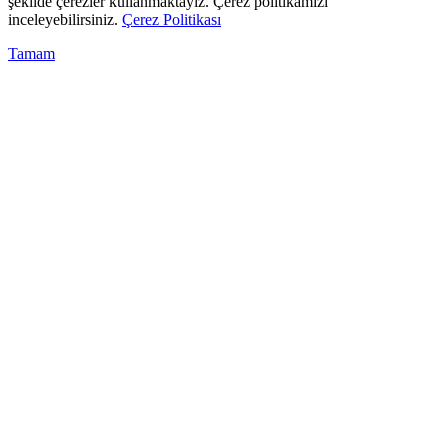
şekilde çerezler kullanmaktayız. Çerez politikamızı
inceleyebilirsiniz.
Çerez Politikası
Tamam