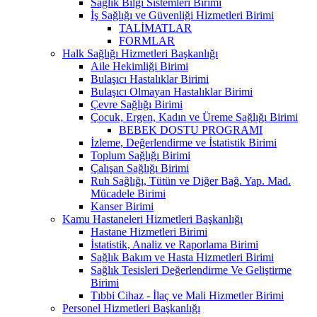
Sağlık Bilgi Sistemleri Birimi
İş Sağlığı ve Güvenliği Hizmetleri Birimi
TALİMATLAR
FORMLAR
Halk Sağlığı Hizmetleri Başkanlığı
Aile Hekimliği Birimi
Bulaşıcı Hastalıklar Birimi
Bulaşıcı Olmayan Hastalıklar Birimi
Çevre Sağlığı Birimi
Çocuk, Ergen, Kadın ve Üreme Sağlığı Birimi
BEBEK DOSTU PROGRAMI
İzleme, Değerlendirme ve İstatistik Birimi
Toplum Sağlığı Birimi
Çalışan Sağlığı Birimi
Ruh Sağlığı, Tütün ve Diğer Bağ. Yap. Mad.
Mücadele Birimi
Kanser Birimi
Kamu Hastaneleri Hizmetleri Başkanlığı
Hastane Hizmetleri Birimi
İstatistik, Analiz ve Raporlama Birimi
Sağlık Bakım ve Hasta Hizmetleri Birimi
Sağlık Tesisleri Değerlendirme Ve Geliştirme
Birimi
Tıbbi Cihaz - İlaç ve Mali Hizmetler Birimi
Personel Hizmetleri Başkanlığı