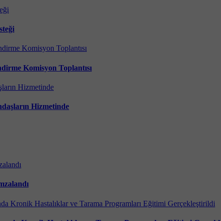
steği
endirme Komisyon Toplantısı
daşların Hizmetinde
mzalandı