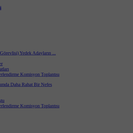
i
Görevlisi) Yedek Adayların ...
er
tları
erlendirme Komisyon Toplantısı
dımda Daha Rahat Bir Nefes
ştu
erlendirme Komisyon Toplantısı