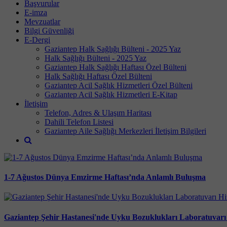
Başvurular
E-imza
Mevzuatlar
Bilgi Güvenliği
E-Dergi
Gaziantep Halk Sağlığı Bülteni - 2025 Yaz
Halk Sağlığı Bülteni - 2025 Yaz
Gaziantep Halk Sağlığı Haftası Özel Bülteni
Halk Sağlığı Haftası Özel Bülteni
Gaziantep Acil Sağlık Hizmetleri Özel Bülteni
Gaziantep Acil Sağlık Hizmetleri E-Kitap
İletişim
Telefon, Adres & Ulaşım Haritası
Dahili Telefon Listesi
Gaziantep Aile Sağlığı Merkezleri İletişim Bilgileri
1-7 Ağustos Dünya Emzirme Haftası’nda Anlamlı Buluşma
Gaziantep Şehir Hastanesi'nde Uyku Bozuklukları Laboratuvarı 