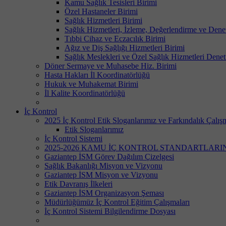
Kamu Sağlık Tesisleri Birimi
Özel Hastaneler Birimi
Sağlık Hizmetleri Birimi
Sağlık Hizmetleri, İzleme, Değerlendirme ve Dene
Tıbbi Cihaz ve Eczacılık Birimi
Ağız ve Diş Sağlığı Hizmetleri Birimi
Sağlık Meslekleri ve Özel Sağlık Hizmetleri Denet
Döner Sermaye ve Muhasebe Hiz. Birimi
Hasta Hakları İl Koordinatörlüğü
Hukuk ve Muhakemat Birimi
İl Kalite Koordinatörlüğü
İç Kontrol
2025 İç Kontrol Etik Sloganlarımız ve Farkındalık Çalışm
Etik Sloganlarımız
İç Kontrol Sistemi
2025-2026 KAMU İÇ KONTROL STANDARTLAR
Gaziantep İSM Görev Dağılım Çizelgesi
Sağlık Bakanlığı Misyon ve Vizyonu
Gaziantep İSM Misyon ve Vizyonu
Etik Davranış İlkeleri
Gaziantep İSM Organizasyon Şeması
Müdürlüğümüz İç Kontrol Eğitim Çalışmaları
İç Kontrol Sistemi Bilgilendirme Dosyası