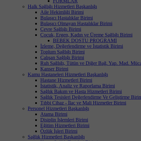
FORMLAR
Halk Sağlığı Hizmetleri Başkanlığı
Aile Hekimliği Birimi
Bulaşıcı Hastalıklar Birimi
Bulaşıcı Olmayan Hastalıklar Birimi
Çevre Sağlığı Birimi
Çocuk, Ergen, Kadın ve Üreme Sağlığı Birimi
BEBEK DOSTU PROGRAMI
İzleme, Değerlendirme ve İstatistik Birimi
Toplum Sağlığı Birimi
Çalışan Sağlığı Birimi
Ruh Sağlığı, Tütün ve Diğer Bağ. Yap. Mad. Müca
Kanser Birimi
Kamu Hastaneleri Hizmetleri Başkanlığı
Hastane Hizmetleri Birimi
İstatistik, Analiz ve Raporlama Birimi
Sağlık Bakım ve Hasta Hizmetleri Birimi
Sağlık Tesisleri Değerlendirme Ve Geliştirme Biri
Tıbbi Cihaz - İlaç ve Mali Hizmetler Birimi
Personel Hizmetleri Başkanlığı
Atama Birimi
Disiplin İşlemleri Birimi
Eğitim Hizmetleri Birimi
Özlük İşleri Birimi
Sağlık Hizmetleri Başkanlığı