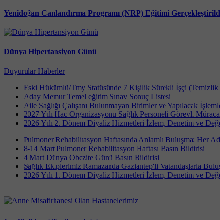
Yenidoğan Canlandırma Programı (NRP) Eğitimi Gerçekleştirild
Dünya Hipertansiyon Günü
Duyurular
Haberler
Eski Hükümlü/Tmy Statüsünde 7 Kişilik Sürekli İşçi (Temizlik 
Aday Memur Temel eğitim Sınav Sonuç Listesi
Aile Sağlığı Çalışanı Bulunmayan Birimler ve Yapılacak İşleml
2027 Yılı Hac Organizasyonu Sağlık Personeli Görevli Müracaa
2026 Yılı 2. Dönem Diyaliz Hizmetleri İzlem, Denetim ve Değ
Pulmoner Rehabilitasyon Haftasında Anlamlı Buluşma: Her A
8-14 Mart Pulmoner Rehabilitasyon Haftası Basın Bildirisi
4 Mart Dünya Obezite Günü Basın Bildirisi
Sağlık Ekiplerimiz Ramazanda Gaziantep'li Vatandaşlarla Bulu
2026 Yılı 1. Dönem Diyaliz Hizmetleri İzlem, Denetim ve Değ