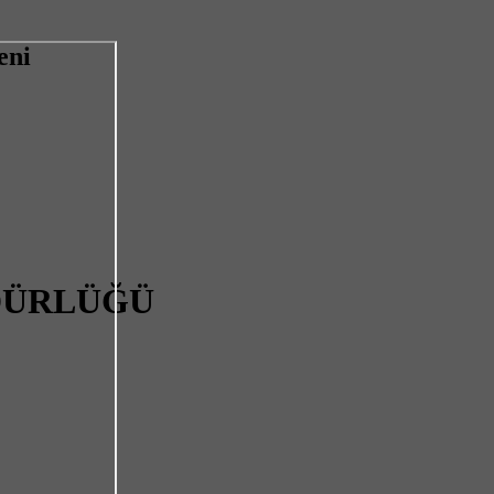
eni
DÜRLÜĞÜ